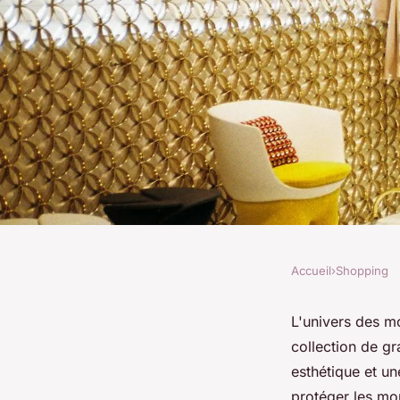
Accueil
›
Shopping
SHOPPING
Plongée-vous dans l
L'univers des mo
collection de g
à montres haut de 
esthétique et un
protéger les mon