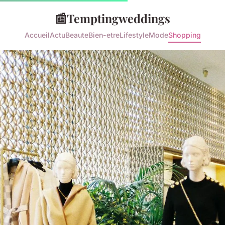
📰
Temptingweddings
Accueil
Actu
Beaute
Bien-etre
Lifestyle
Mode
Shopping