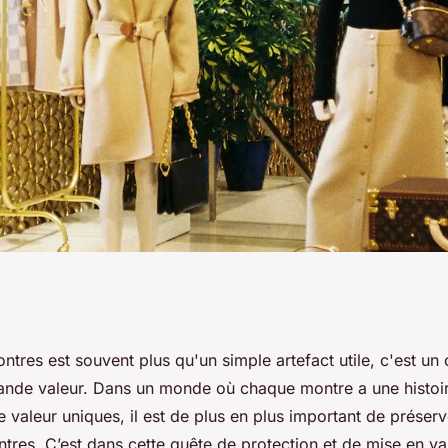
'univers des boîtes
ntres est souvent plus qu'un simple artefact utile, c'est un 
rande valeur. Dans un monde où chaque montre a une histoi
gamme de Watch-
e valeur uniques, il est de plus en plus important de préserv
tres. C’est dans cette quête de protection et de mise en va