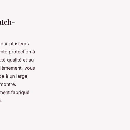
atch-
our plusieurs
ente protection à
te qualité et au
uxièmement, vous
ce à un large
 montre.
ement fabriqué
é.