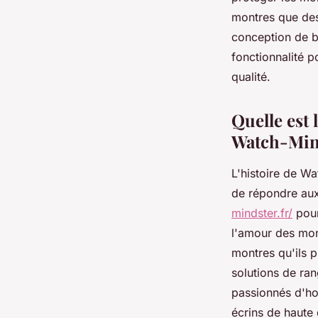
Mindster
montres que des
conception de bo
fonctionnalité 
Pauline
•
3 janvier 2024
•
3 min de lecture
qualité.
Quelle est 
Watch-Min
L'histoire de W
de répondre aux
mindster.fr/
pour
l'amour des mont
montres qu'ils 
solutions de ran
passionnés d'ho
écrins de haute 