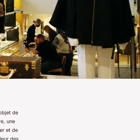
objet de
re, une
er et de
leur des