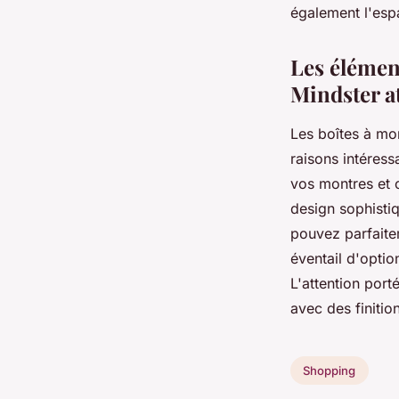
également l'esp
Les élémen
Mindster a
Les boîtes à mo
raisons intéress
vos montres et c
design sophisti
pouvez parfaite
éventail d'opti
L'attention port
avec des finitio
Shopping