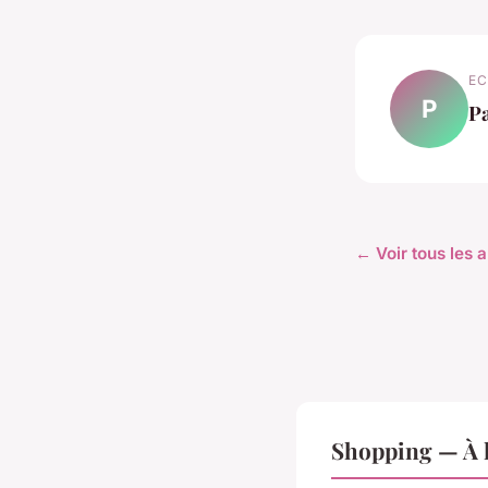
EC
P
P
← Voir tous les 
Shopping — À l