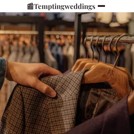
📰
Temptingweddings