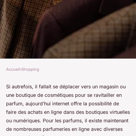
Accueil
›
Shopping
SHOPPING
Quels sont les avantages et les
Si autrefois, il fallait se déplacer vers un magasin ou
une boutique de cosmétiques pour se ravitailler en
tendances actuelles des
parfum, aujourd’hui internet offre la possibilité de
parfumeries en ligne ?
faire des achats en ligne dans des boutiques virtuelles
ou numériques. Pour les parfums, il existe maintenant
Pauline
•
12 octobre 2023
•
3 min de lecture
de nombreuses parfumeries en ligne avec diverses