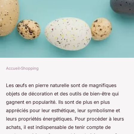
Accueil
›
Shopping
SHOPPING
Comment choisir ses œufs en
Les œufs en pierre naturelle sont de magnifiques
objets de décoration et des outils de bien-être qui
pierre naturelle ?
gagnent en popularité. Ils sont de plus en plus
appréciés pour leur esthétique, leur symbolisme et
Pauline
•
23 novembre 2023
•
2 min de lecture
leurs propriétés énergétiques. Pour procéder à leurs
achats, il est indispensable de tenir compte de