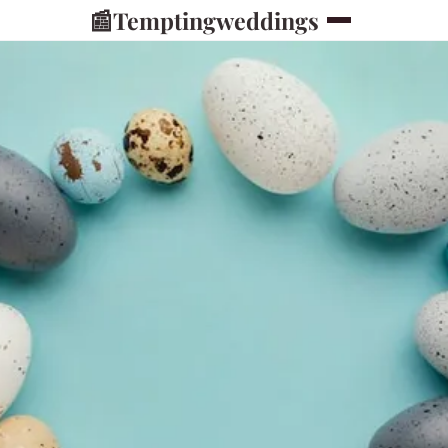
📰
Temptingweddings