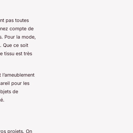
ont pas toutes
 tenez compte de
rs. Pour la mode,
. Que ce soit
 tissu est très
t l’ameublement
areil pour les
objets de
té.
vos projets. On