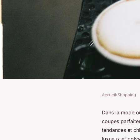
Accueil
›
Shopping
SHOPPING
Comment choisir un 
Dans la mode ou
coupes parfaite
tendances et chi
Pauline
•
10 octobre 2023
•
3 min de lecture
luxueux et polyv