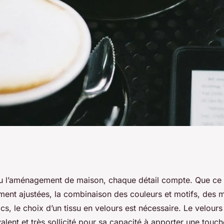
tissu en velours ?
 l’aménagement de maison, chaque détail compte. Que ce 
ment ajustées, la combinaison des couleurs et motifs, des 
cs, le choix d’un tissu en velours est nécessaire. Le velours 
alent et très sollicité pour sa capacité à apporter une touc