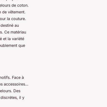
velours de coton.
on de vêtement.
pour la couture.
 destiné au
es. Ce matériau
 et la variété
ameublement que
motifs. Face à
 des accessoires…
velours. Des
iscrètes, il y