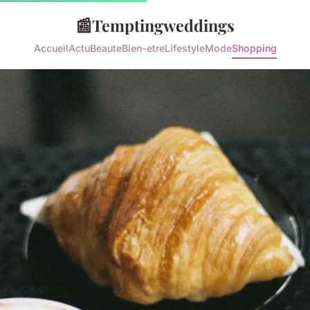
📰
Temptingweddings
Accueil
Actu
Beaute
Bien-etre
Lifestyle
Mode
Shopping