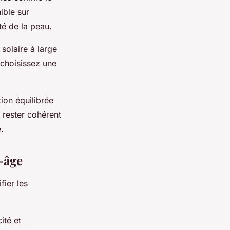
ible sur
ité de la peau.
solaire à large
 choisissez une
tion équilibrée
 rester cohérent
.
-âge
fier les
cité et