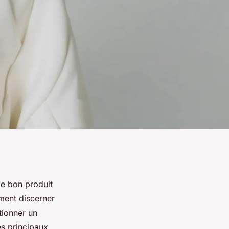
 le bon produit
ment discerner
tionner un
es principaux