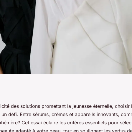
é : quel produit
licité des solutions promettant la jeunesse éternelle, choisir
t un défi. Entre sérums, crèmes et appareils innovants, com
éphémère? Cet essai éclaire les critères essentiels pour sélec
auté adapté à votre peau, tout en soulignant les vertus d