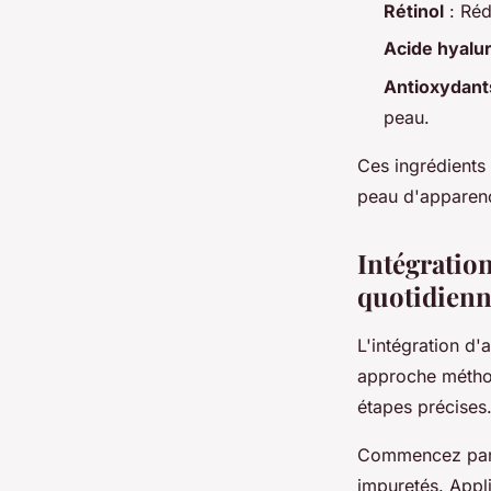
Rétinol
: Réd
Acide hyalu
Antioxydant
peau.
Ces ingrédients 
peau d'apparenc
Intégration
quotidien
L'intégration d
approche métho
étapes précises
Commencez par n
impuretés. Appl