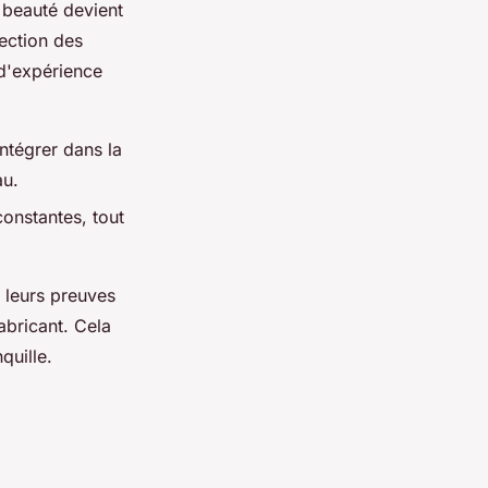
 beauté devient
lection des
 d'expérience
intégrer dans la
au.
onstantes, tout
it leurs preuves
abricant. Cela
quille.