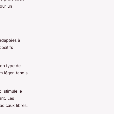
pour un
 adaptées à
positifs
 son type de
m léger, tandis
ol stimule le
ent. Les
adicaux libres.