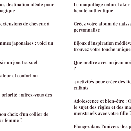
ur, destination idéale pour
Le maquillage naturel aker 
magique
beauté authentique
s extensions de cheveux à
Créez votre album de naissa
personnalisé
mes japonaises : voici un
Bijoux d'inspiration médiéva
trouvez votre touche unique 
sir un jouet sexuel
Que mettre avec un jean no
?
haleur et confort au
4 activités pour créer des li
enfants
 priorité : offrez-vous des
Adolescence et bien-être :
le sujet des règles et des ma
menstruels avec votre fille 
on choix d'un collier de
our femme ?
Plongez dans l'univers des 