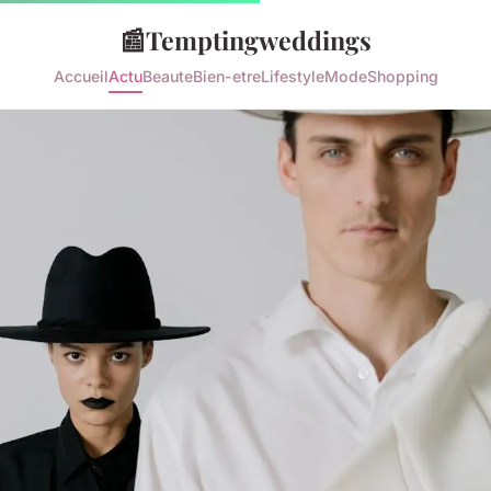
📰
Temptingweddings
Accueil
Actu
Beaute
Bien-etre
Lifestyle
Mode
Shopping