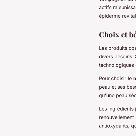
actifs rajeuniss
Laura
•
4 avril 2024
•
3 min de lecture
épiderme revital
Choix et b
Les produits co
divers besoins.
technologiques c
Pour choisir le
m
peau et ses beso
qu'une peau sèc
Les ingrédients j
renouvellement c
antioxydants, q