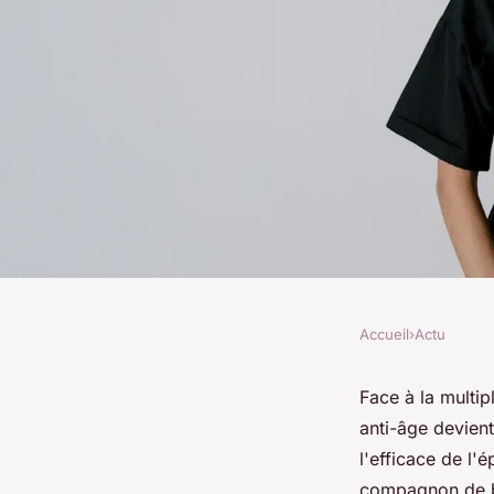
Accueil
›
Actu
ACTU
Accessoires de beaut
Face à la multip
anti-âge devien
anti-âge choisir ?
l'efficace de l'
compagnon de be