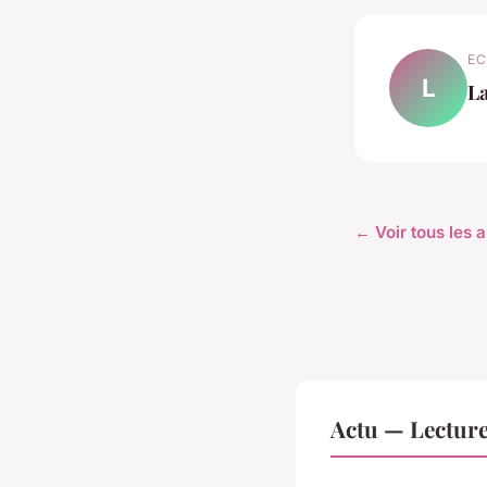
EC
L
L
← Voir tous les a
Actu — Lectur