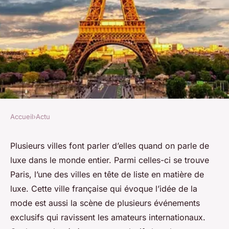
Accueil
›
Actu
ACTU
Quels sont les événements
Plusieurs villes font parler d’elles quand on parle de
luxe dans le monde entier. Parmi celles-ci se trouve
exclusifs les plus prestigieux
Paris, l’une des villes en tête de liste en matière de
faisant le luxe à Paris?
luxe. Cette ville française qui évoque l’idée de la
mode est aussi la scène de plusieurs événements
Laura
•
19 mai 2023
•
3 min de lecture
exclusifs qui ravissent les amateurs internationaux.