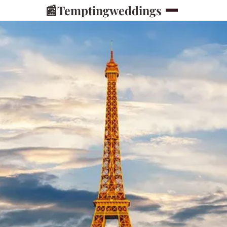
📰
Temptingweddings