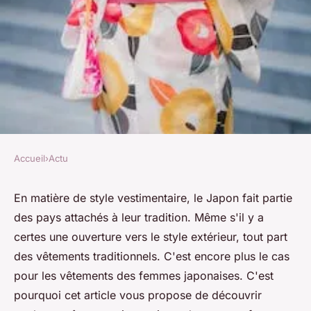
Accueil
›
Actu
ACTU
Vêtements pour femmes
En matière de style vestimentaire, le Japon fait partie
des pays attachés à leur tradition. Même s'il y a
japonaises : voici un aperçu !
certes une ouverture vers le style extérieur, tout part
des vêtements traditionnels. C'est encore plus le cas
Laura
•
26 décembre 2022
•
2 min de lecture
pour les vêtements des femmes japonaises. C'est
pourquoi cet article vous propose de découvrir