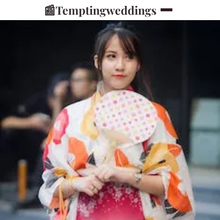
📰
Temptingweddings