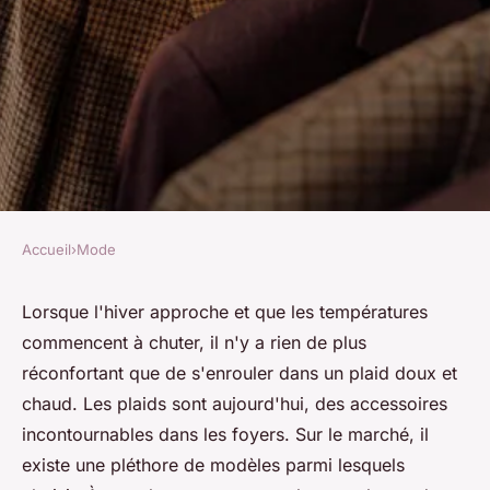
Accueil
›
Mode
MODE
Quel type de plaid choisir :
Lorsque l'hiver approche et que les températures
commencent à chuter, il n'y a rien de plus
plaid à manches ou sans ?
réconfortant que de s'enrouler dans un plaid doux et
chaud. Les plaids sont aujourd'hui, des accessoires
Charles
•
20 décembre 2023
•
2 min de lecture
incontournables dans les foyers. Sur le marché, il
existe une pléthore de modèles parmi lesquels