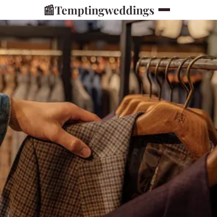
📰
Temptingweddings