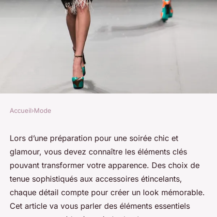
Accueil
›
Mode
MODE
Quels sont les éléments clés
Lors d’une préparation pour une soirée chic et
glamour, vous devez connaître les éléments clés
pour créer un look de soirée
pouvant transformer votre apparence. Des choix de
chic et glamour ?
tenue sophistiqués aux accessoires étincelants,
chaque détail compte pour créer un look mémorable.
Charles
•
4 juillet 2023
•
3 min de lecture
Cet article va vous parler des éléments essentiels