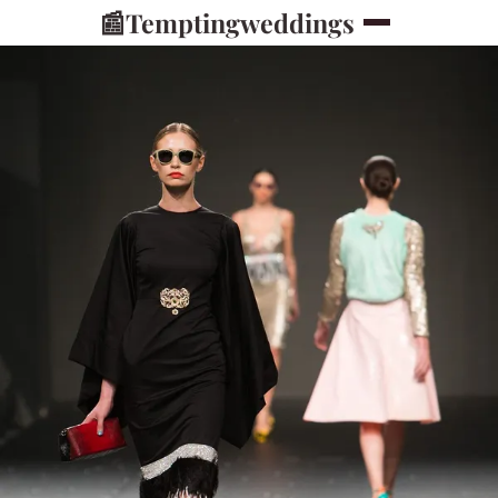
📰
Temptingweddings