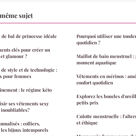
 même sujet
 de bal de princesse idéale
Pourquoi utiliser une tonde
quotidien ?
ments clés pour créer un
 et glamour ?
Maillot de bain menstruel :
moment aquatique
de style et de technologie :
es pour femmes
Vêtements en mérinos : amé
confort quotidien
inement : le régime kéto
Explorez les boucles d'oreil
petits prix
sir ses vêtements sexy
 inoubliables?
Culotte menstruelle : l'alte
et éthique
sés : colliers,
 les bijoux intemporels