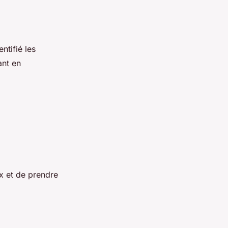
ntifié les
ant en
x et de prendre