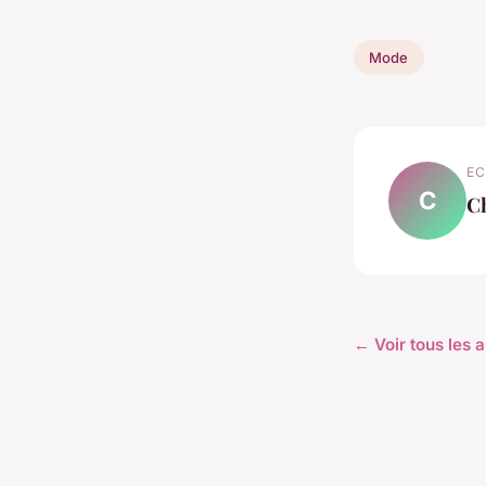
Mode
EC
C
C
← Voir tous les 