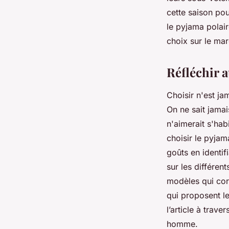
cette saison pou
Charles
•
12 novembre 2023
•
2 min de lecture
le pyjama polai
choix sur le mar
Réfléchir 
Choisir n'est ja
On ne sait jama
n'aimerait s'hab
choisir le pyjam
goûts en identifi
sur les différen
modèles qui corr
qui proposent l
l’article à trav
homme.