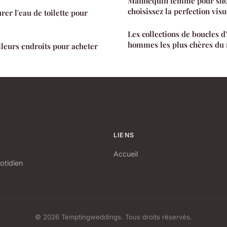
Mannequin femme pour sh
choisissez la perfection visu
urer l'eau de toilette pour
Les collections de boucles d
hommes les plus chères d
lleurs endroits pour acheter
LIENS
Accueil
otidien
© 2026 Temptingweddings. Tous droits réservés.