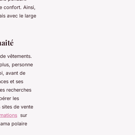
 confort. Ainsi,
is avec le large
aité
t de vêtements.
 plus, personne
oi, avant de
nces et ses
 des recherches
pérer les
 sites de vente
rmations
sur
yjama polaire