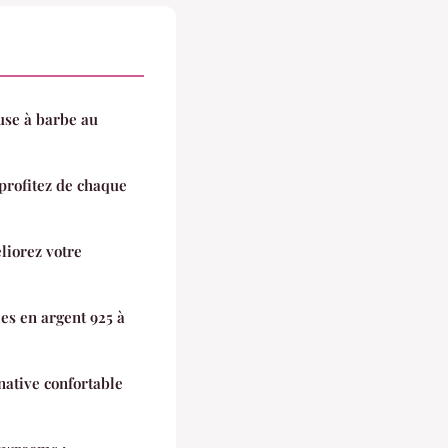
use à barbe au
 profitez de chaque
liorez votre
les en argent 925 à
rnative confortable