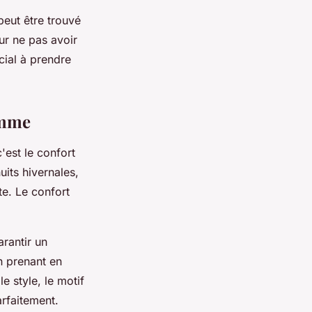
eut être trouvé
our ne pas avoir
cial à prendre
omme
'est le confort
its hivernales,
te. Le confort
rantir un
En prenant en
e style, le motif
arfaitement.