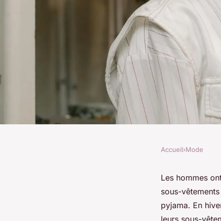
Accueil
›
Mode
MODE
Choisir un pyjama p
Les hommes ont 
sous-vêtements e
comment faire ?
pyjama. En hive
leurs sous-vête