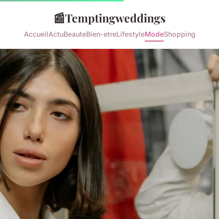
📰
Temptingweddings
Accueil
Actu
Beaute
Bien-etre
Lifestyle
Mode
Shopping