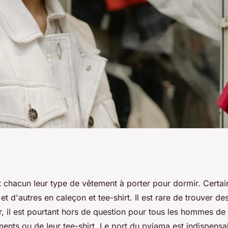
olaire homme :
chacun leur type de vêtement à porter pour dormir. Certa
t d'autres en caleçon et tee-shirt. Il est rare de trouver 
r, il est pourtant hors de question pour tous les hommes de
ments ou de leur tee-shirt. Le port du pyjama est indispens