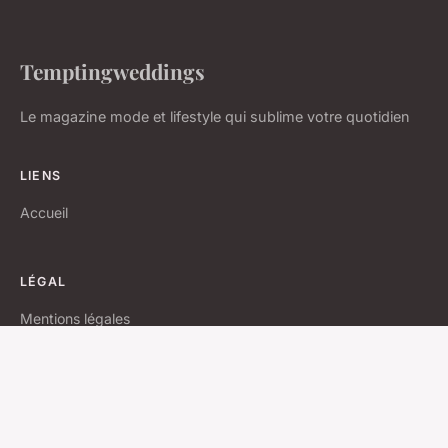
Temptingweddings
Le magazine mode et lifestyle qui sublime votre quotidien
LIENS
Accueil
LÉGAL
Mentions légales
Contact
© 2026 Temptingweddings. Tous droits réservés.