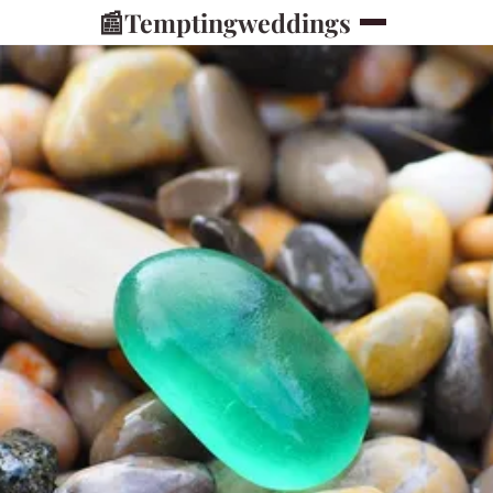
📰
Temptingweddings