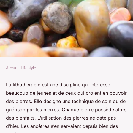
Accueil
›
Lifestyle
LIFESTYLE
Lithothérapie : la magie des
La lithothérapie est une discipline qui intéresse
beaucoup de jeunes et de ceux qui croient en pouvoir
pierres
des pierres. Elle désigne une technique de soin ou de
guérison par les pierres. Chaque pierre possède alors
Lucie
•
12 juillet 2023
•
3 min de lecture
des bienfaits. L’utilisation des pierres ne date pas
d’hier. Les ancêtres s’en servaient depuis bien des