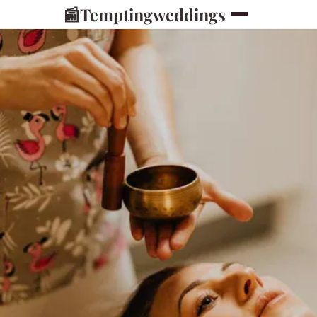
📰
Temptingweddings