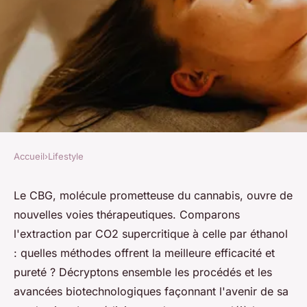
Accueil
›
Lifestyle
LIFESTYLE
Cbg : le point sur sa
Le CBG, molécule prometteuse du cannabis, ouvre de
nouvelles voies thérapeutiques. Comparons
production et son extraction
l'extraction par CO2 supercritique à celle par éthanol
: quelles méthodes offrent la meilleure efficacité et
Lucie
•
11 avril 2024
•
3 min de lecture
pureté ? Décryptons ensemble les procédés et les
avancées biotechnologiques façonnant l'avenir de sa