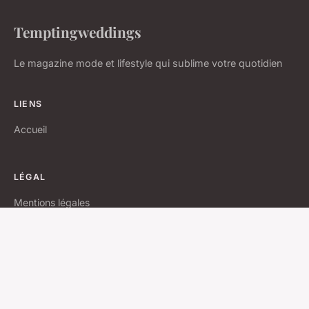
Temptingweddings
Le magazine mode et lifestyle qui sublime votre quotidien
LIENS
Accueil
LÉGAL
Mentions légales
Contact
© 2026 Temptingweddings. Tous droits réservés.