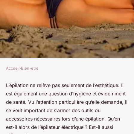
Accueil
›
Bien-etre
BIEN-ETRE
Comment choisir le meilleur
L’épilation ne relève pas seulement de l’esthétique. Il
est également une question d’hygiène et évidemment
épilateur électrique ?
de santé. Vu l’attention particulière qu’elle demande, il
se veut important de s’armer des outils ou
Valentin
•
13 février 2023
•
2 min de lecture
accessoires nécessaires lors d’une épilation. Qu’en
est-il alors de l’épilateur électrique ? Est-il aussi