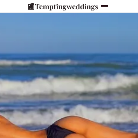
📰
Temptingweddings