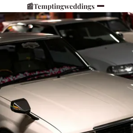
📰
Temptingweddings