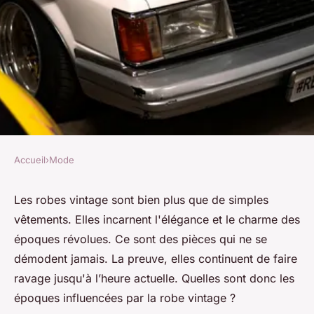
Accueil
›
Mode
MODE
Quels sont les époques et
Les robes vintage sont bien plus que de simples
vêtements. Elles incarnent l'élégance et le charme des
styles de la robe vintage ?
époques révolues. Ce sont des pièces qui ne se
démodent jamais. La preuve, elles continuent de faire
Charles
•
1 décembre 2023
•
3 min de lecture
ravage jusqu'à l’heure actuelle. Quelles sont donc les
époques influencées par la robe vintage ?